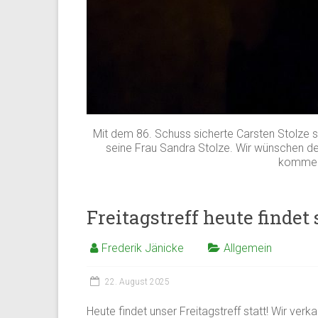
Mit dem 86. Schuss sicherte Carsten Stolze si
seine Frau Sandra Stolze. Wir wünschen den
kommen
Freitagstreff heute findet s
Frederik Jänicke
Allgemein
22. August 2025
Heute findet unser Freitagstreff statt! Wir verk