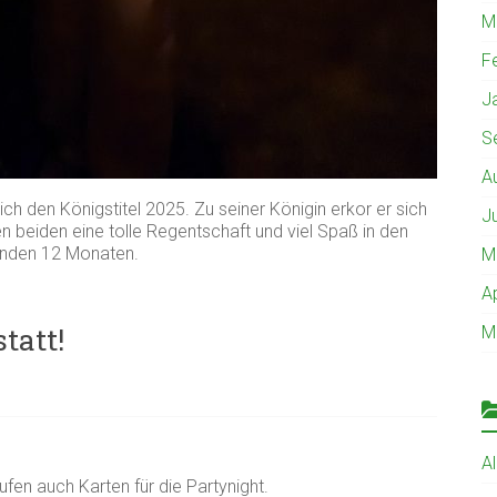
M
F
J
S
A
ch den Königstitel 2025. Zu seiner Königin erkor er sich
J
 beiden eine tolle Regentschaft und viel Spaß in den
den 12 Monaten.
M
A
tatt!
M
A
aufen auch Karten für die Partynight.