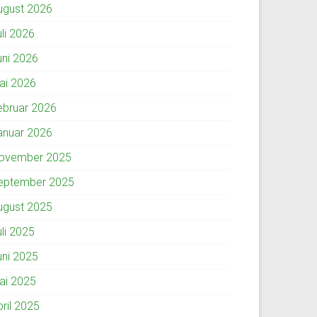
ugust 2026
uli 2026
uni 2026
ai 2026
ebruar 2026
anuar 2026
ovember 2025
eptember 2025
ugust 2025
uli 2025
uni 2025
ai 2025
pril 2025