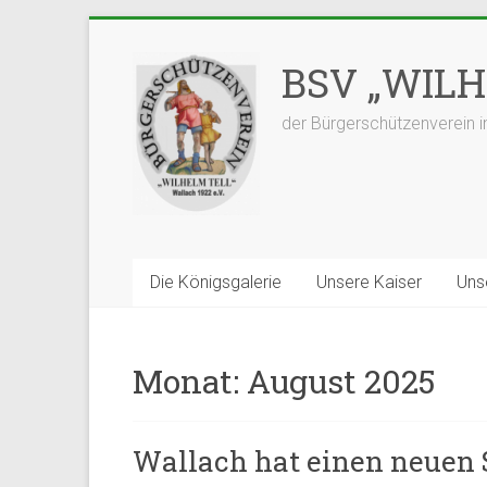
Zum
Inhalt
BSV „WILHE
springen
der Bürgerschützenverein i
Die Königsgalerie
Unsere Kaiser
Uns
Monat:
August 2025
Wallach hat einen neuen 