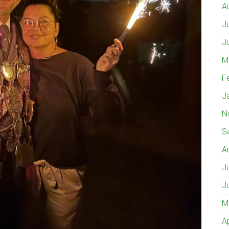
A
J
J
M
F
J
N
S
A
J
J
M
A