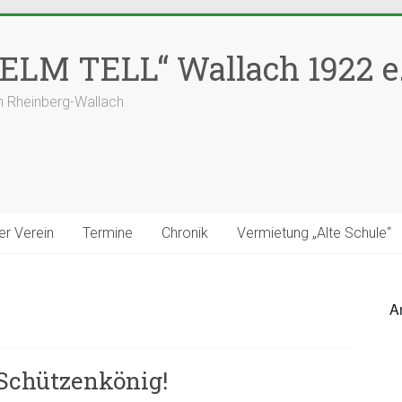
LM TELL“ Wallach 1922 e.
n Rheinberg-Wallach
er Verein
Termine
Chronik
Vermietung „Alte Schule“
A
Schützenkönig!