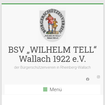
Zum
Inhalt
springen
BSV „WILHELM TELL“
Wallach 1922 e.V.
der Bürgerschützenverein in Rheinberg-Wallach
Inst
Facebook
Menü