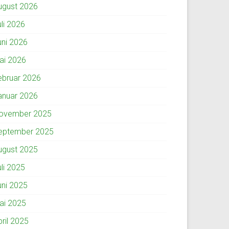
ugust 2026
uli 2026
uni 2026
ai 2026
ebruar 2026
anuar 2026
ovember 2025
eptember 2025
ugust 2025
uli 2025
uni 2025
ai 2025
pril 2025