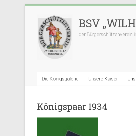
Zum
Inhalt
BSV „WILHE
springen
der Bürgerschützenverein i
Die Königsgalerie
Unsere Kaiser
Uns
Königspaar 1934