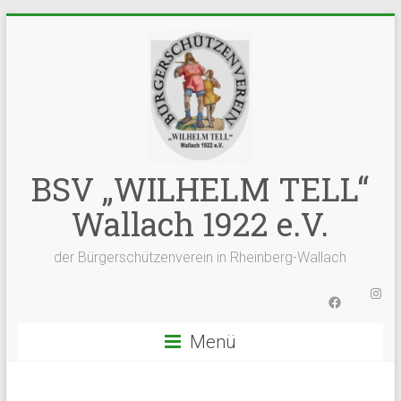
Zum
Inhalt
springen
BSV „WILHELM TELL“
Wallach 1922 e.V.
der Bürgerschützenverein in Rheinberg-Wallach
Inst
Facebook
Menü